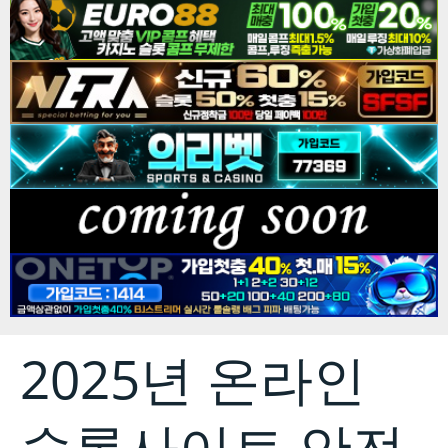
2025년 온라인
슬롯사이트 안전