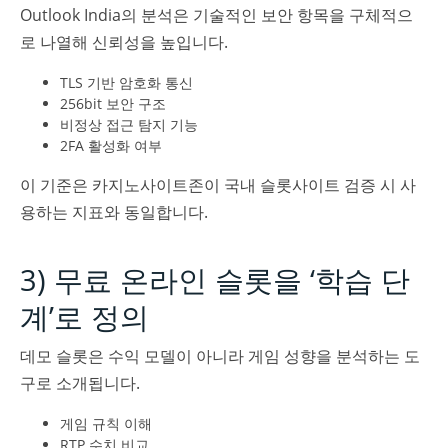
Outlook India의 분석은 기술적인 보안 항목을 구체적으
로 나열해 신뢰성을 높입니다.
TLS 기반 암호화 통신
256bit 보안 구조
비정상 접근 탐지 기능
2FA 활성화 여부
이 기준은 카지노사이트존이 국내 슬롯사이트 검증 시 사
용하는 지표와 동일합니다.
3) 무료 온라인 슬롯을 ‘학습 단
계’로 정의
데모 슬롯은 수익 모델이 아니라 게임 성향을 분석하는 도
구로 소개됩니다.
게임 규칙 이해
RTP 수치 비교