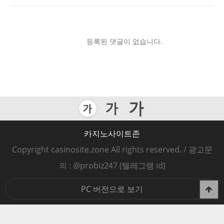
등록된 댓글이 없습니다.
카지노사이트존
Copyright casinosite.zone All rights reserved. / 광고문
의 : @probiz247 (텔레그램 id)
PC 버전으로 보기