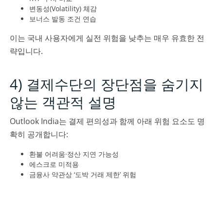
변동성(Volatility) 체감
보너스 발동 조건 연습
이는 국내 사용자에게 실전 위험을 낮추는 매우 유효한 전
략입니다.
4) 결제수단의 장단점을 숨기지
않는 객관적 설명
Outlook India는 결제 편의성과 함께 아래 위험 요소도 명
확히 공개합니다:
환불 어려움·정산 지연 가능성
에스크로 미적용
금융사 약관상 ‘도박 거래 제한’ 위험