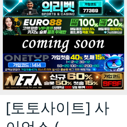
[토토사이트] 사
이언스 (