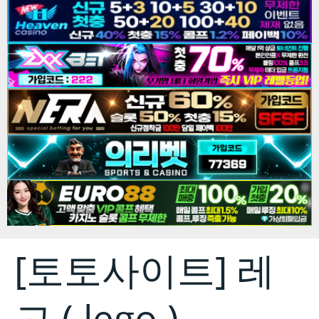
[토토사이트] 레
고 ( lego )