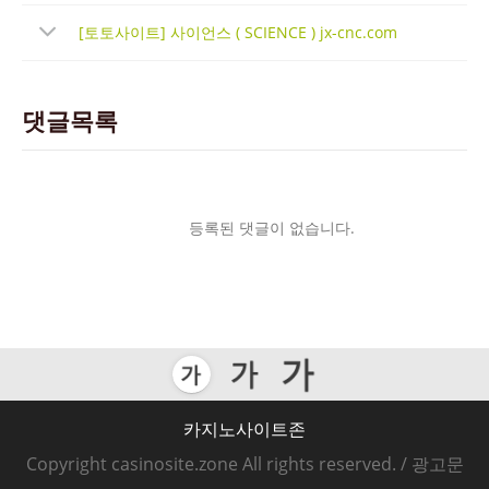
[토토사이트] 사이언스 ( SCIENCE ) jx-cnc.com
댓글목록
등록된 댓글이 없습니다.
카지노사이트존
Copyright casinosite.zone All rights reserved. / 광고문