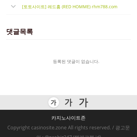
[토토사이트] 레드홈 (RED HOMME) rhm788.com
댓글목록
등록된 댓글이 없습니다.
카지노사이트존
Copyright casinosite.zone All rights reserved. / 광고문