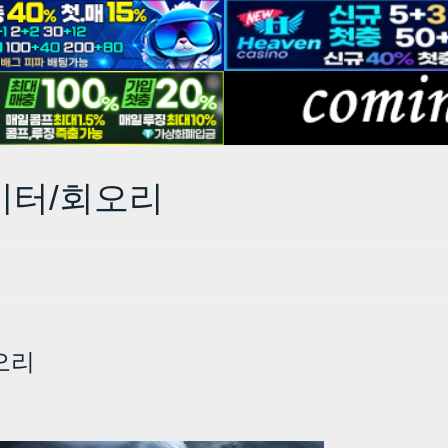
이터/회오리
회오리