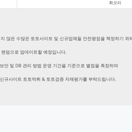
회오리
지 않은 수많은 토토사이트 및 신규업체들 안전평점을 책정하기 위
 랜덤으로 업데이트할 예정입니다.
보안 및 DB 관리 방법 운영 기간을 기준으로 별점을 측정하며
 신규사이트 토토먹튀 & 토토검증 자체평가를 부탁드립니다.