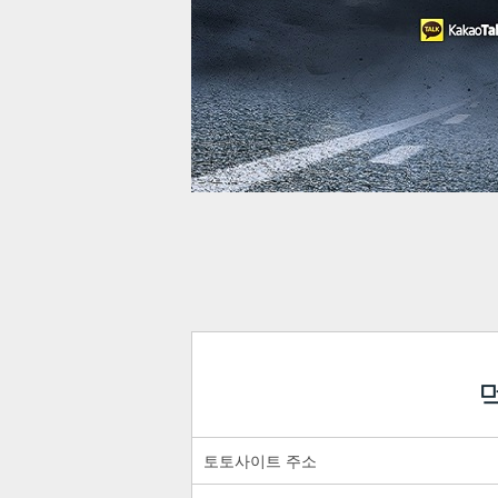
토토사이트 주소