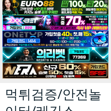
먹튀검증/안전놀
이터/레깅스