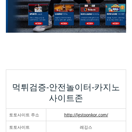
먹튀검증-안전놀이터-카지노
사이트존
토토사이트 주소
http://lgstoonkor.com/
토토사이트
레깅스