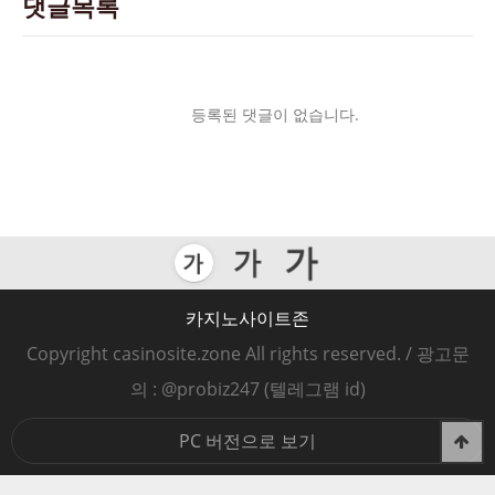
댓글목록
등록된 댓글이 없습니다.
카지노사이트존
Copyright casinosite.zone All rights reserved. / 광고문
의 : @probiz247 (텔레그램 id)
PC 버전으로 보기