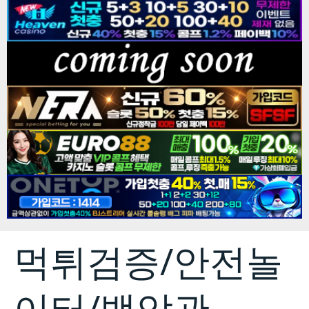
먹튀검증/안전놀
이터/백악관