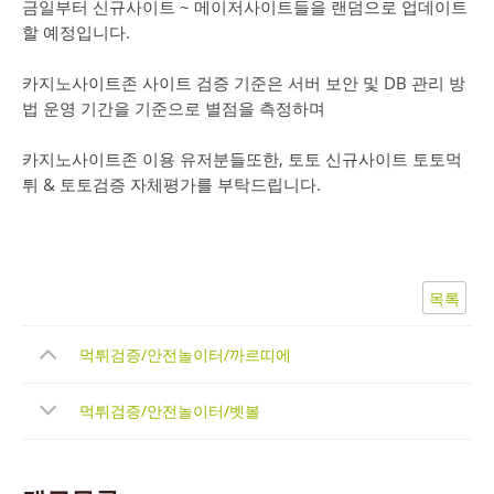
금일부터 신규사이트 ~ 메이저사이트들을 랜덤으로 업데이트
할 예정입니다.
카지노사이트존 사이트 검증 기준은 서버 보안 및 DB 관리 방
법 운영 기간을 기준으로 별점을 측정하며
카지노사이트존 이용 유저분들또한, 토토 신규사이트 토토먹
튀 & 토토검증 자체평가를 부탁드립니다.
목록
먹튀검증/안전놀이터/까르띠에
먹튀검증/안전놀이터/벳볼