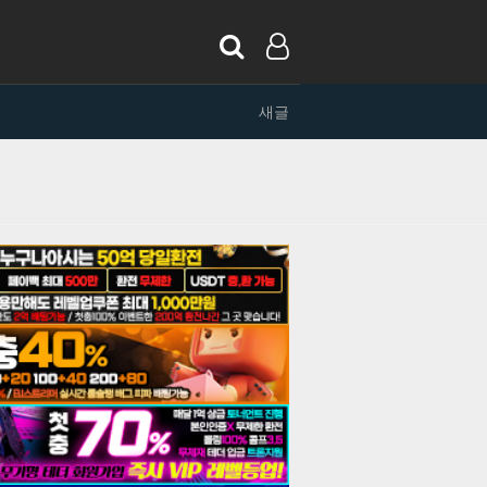
검색
로그인
새글