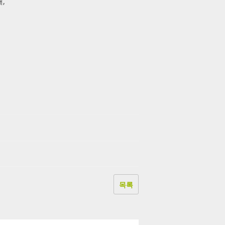
해,
목록