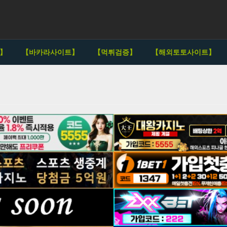
】
【바카라사이트】
【먹튀검증】
【해외토토사이트】