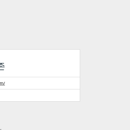
존
om/