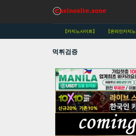
【카지노사이트】
【온라인카지노
먹튀검증