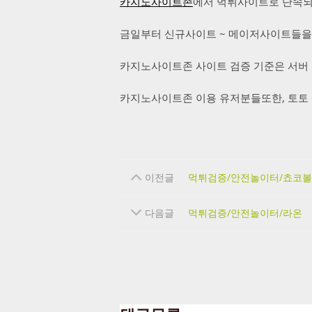
카지노사이트존
에서 먹튀사이트로 단속되
금일부터 신규사이트 ~ 메이저사이트들을
카지노사이트존 사이트 검증 기준은 서버 
카지노사이트존 이용 유저분들또한, 토토
이전글
먹튀검증/안전놀이터/쵸코볼
다음글
먹튀검증/안전놀이터/라온