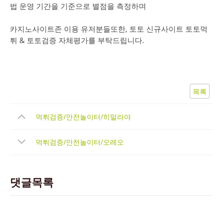
법 운영 기간을 기준으로 별점을 측정하며
카지노사이트존 이용 유저분들또한, 토토 신규사이트 토토먹
튀 & 토토검증 자체평가를 부탁드립니다.
목록
먹튀검증/안전놀이터/히말라야
먹튀검증/안전놀이터/오레오
댓글목록