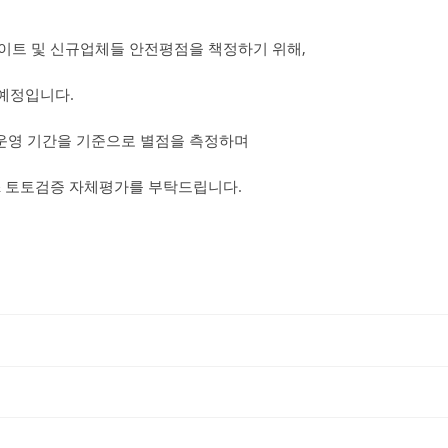
이트 및 신규업체들 안전평점을 책정하기 위해,
 예정입니다.
 운영 기간을 기준으로 별점을 측정하며
& 토토검증 자체평가를 부탁드립니다.