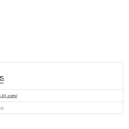
존
x-01.com/
스