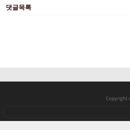
댓글목록
Copyright 