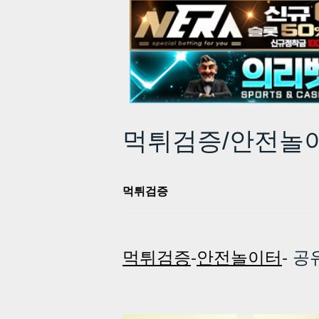
먹튀검증/안전놀
먹튀검증
먹튀검증
-
안전놀이터
- 공