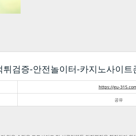
먹튀검증-안전놀이터-카지노사이트
https://gu-315.co
공유