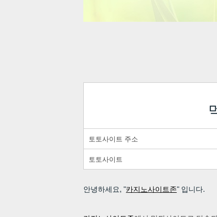
토토사이트 주소
토토사이트
안녕하세요, "
카지노사이트존
" 입니다.