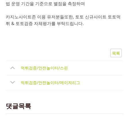
법 운영 기간을 기준으로 별점을 측정하며
카지노사이트존 이용 유저분들또한, 토토 신규사이트 토토먹
튀 & 토토검증 자체평가를 부탁드립니다.
목록
먹튀검증/안전놀이터/스핀
먹튀검증/안전놀이터/메이져리그
댓글목록