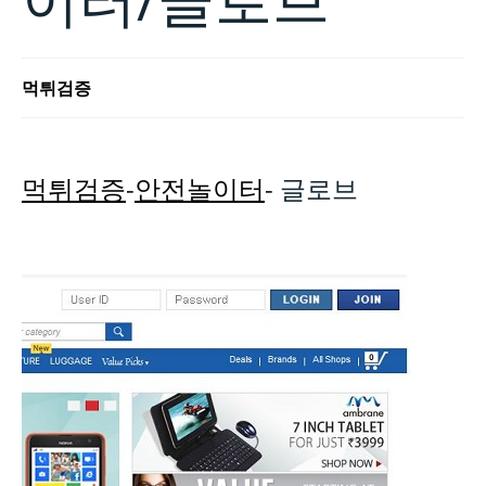
먹튀검증
먹튀검증
-
안전놀이터
- 글로브