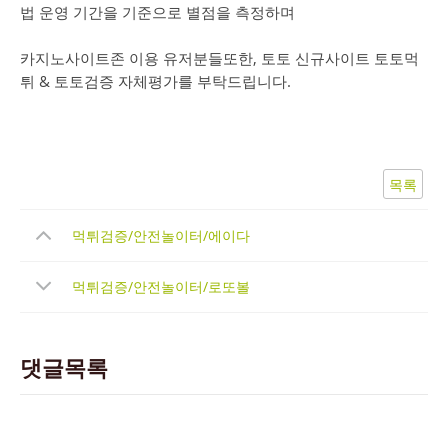
법 운영 기간을 기준으로 별점을 측정하며
카지노사이트존 이용 유저분들또한, 토토 신규사이트 토토먹
튀 & 토토검증 자체평가를 부탁드립니다.
목록
먹튀검증/안전놀이터/에이다
먹튀검증/안전놀이터/로또볼
댓글목록