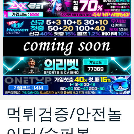
먹튀검증/안전놀
이터/슈퍼볼