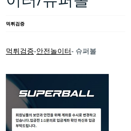
먹튀검증
먹튀검증
-
안전놀이터
- 슈퍼볼