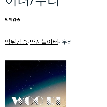
먹튀검증
먹튀검증
-
안전놀이터
- 우리