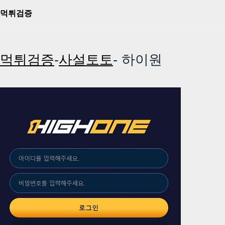
먹튀검증
먹튀검증
-
사설토토
- 하이원