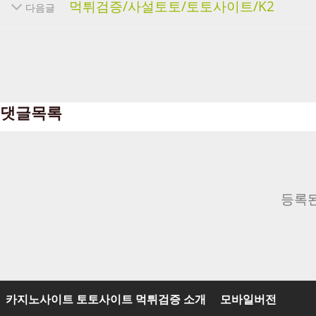
먹튀검증/사설토토/토토사이트/K2
다음글
댓글목록
등록된
카지노사이트 토토사이트 먹튀검증 소개
모바일버전