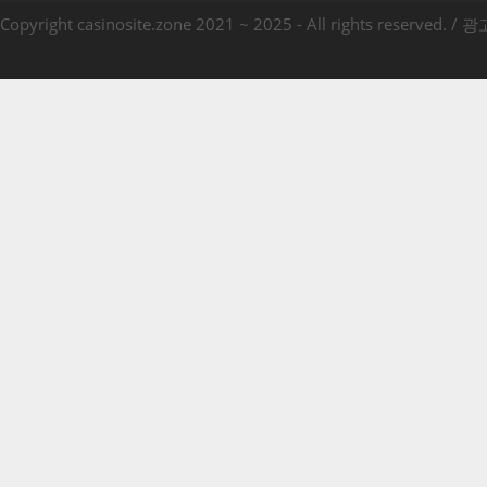
Copyright casinosite.zone 2021 ~ 2025 - All rights reserved