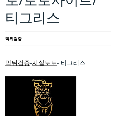
티그리스
먹튀검증
먹튀검증
-
사설토토
- 티그리스