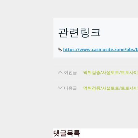
관련링크
https://www.casinosite.zone/bbs/
이전글
먹튀검증/사설토토/토토사이
다음글
먹튀검증/사설토토/토토사이
댓글목록