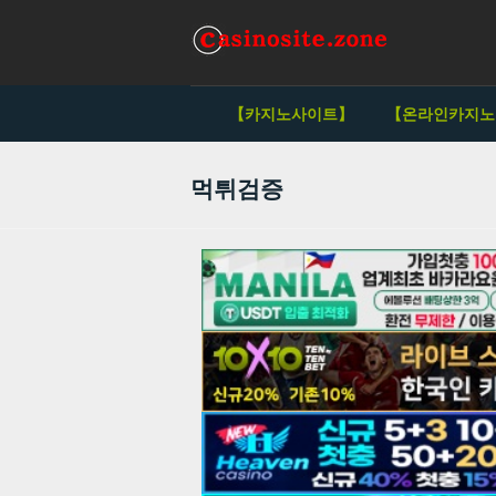
【카지노사이트】
【온라인카지노
먹튀검증