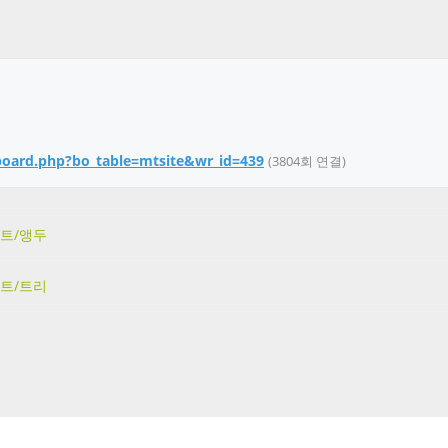
board.php?bo_table=mtsite&wr_id=439
(3804회 연결)
트/앵두
트/트리