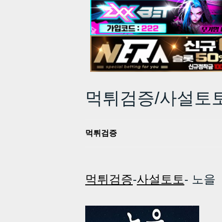
먹튀검증/사설토
먹튀검증
먹튀검증
-
사설토토
- 노을