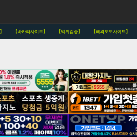
】
【바카라사이트】
【먹튀검증】
【해외토토사이트】