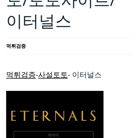
이터널스
먹튀검증
먹튀검증
-
사설토토
- 이터널스