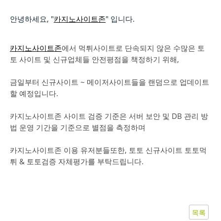
안녕하세요, "
카지노사이트존
" 입니다.
카지노사이트존
에서 먹튀사이트로 단속되지 않은 수많은 토
토 사이트 및 신규업체들 안전평점을 책정하기 위해,
금일부터 신규사이트 ~ 메이저사이트들을 랜덤으로 업데이트
할 예정입니다.
카지노사이트존 사이트 검증 기준은 서버 보안 및 DB 관리 방
법 운영 기간을 기준으로 별점을 측정하며
카지노사이트존 이용 유저분들또한, 토토 신규사이트 토토먹
튀 & 토토검증 자체평가를 부탁드립니다.
목록