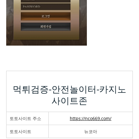
먹튀검증-안전놀이터-카지노
사이트존
토토사이트 주소
https://nco669.com/
토토사이트
뉴코아