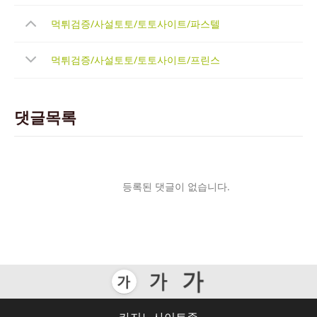
먹튀검증/사설토토/토토사이트/파스텔
먹튀검증/사설토토/토토사이트/프린스
댓글목록
등록된 댓글이 없습니다.
카지노사이트존