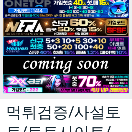
먹튀검증/사설토
토/토토사이트/