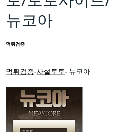
뉴코아
먹튀검증
먹튀검증
-
사설토토
- 뉴코아