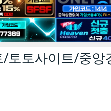
토/토토사이트/중앙