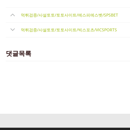
먹튀검증/사설토토/토토사이트/에스피에스벳/SPSBET
먹튀검증/사설토토/토토사이트/빅스포츠/VICSPORTS
댓글목록