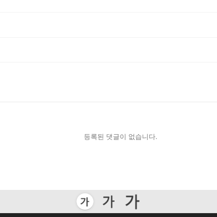
등록된 댓글이 없습니다.