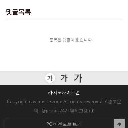
댓글목록
등록된 댓글이 없습니다.
카지노사이트존
Copyright casinosite.zone All rights reserved. / 광고문
의 : @probiz247 (텔레그램 id)
PC 버전으로 보기