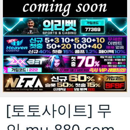
[토토사이트] 무
인 mu-880.com