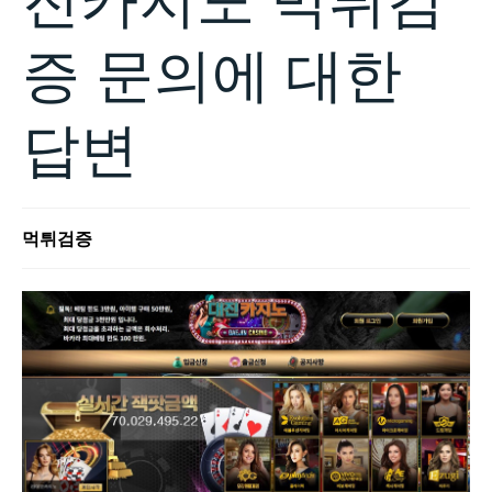
증 문의에 대한
답변
먹튀검증