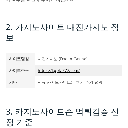
2. 카지노사이트 대진카지노 정
보
사이트명칭
대진카지노 (Daejin Casino)
사이트주소
https://kppk-777.com/
기타
신규 카지노사이트는 항시 주의 요망
3. 카지노사이트존 먹튀검증 선
정 기준