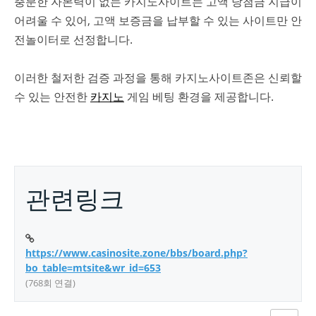
충분한 자본력이 없는 카지노사이트는 고액 당첨금 지급이
어려울 수 있어, 고액 보증금을 납부할 수 있는 사이트만 안
전놀이터로 선정합니다.
이러한 철저한 검증 과정을 통해 카지노사이트존은 신뢰할
수 있는 안전한
카지노
게임 베팅 환경을 제공합니다.
관련링크
https://www.casinosite.zone/bbs/board.php?
bo_table=mtsite&wr_id=653
(768회 연결)