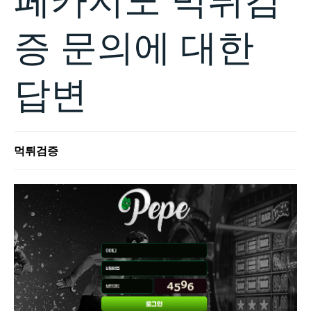
증 문의에 대한
답변
먹튀검증