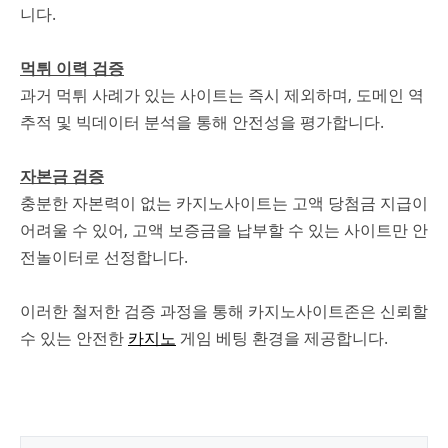
니다.
먹튀 이력 검증
과거 먹튀 사례가 있는 사이트는 즉시 제외하며, 도메인 역
추적 및 빅데이터 분석을 통해 안전성을 평가합니다.
자본금 검증
충분한 자본력이 없는 카지노사이트는 고액 당첨금 지급이
어려울 수 있어, 고액 보증금을 납부할 수 있는 사이트만 안
전놀이터로 선정합니다.
이러한 철저한 검증 과정을 통해 카지노사이트존은 신뢰할
수 있는 안전한
카지노
게임 베팅 환경을 제공합니다.