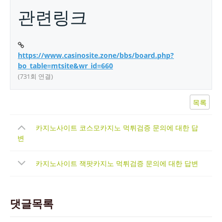
관련링크
https://www.casinosite.zone/bbs/board.php?
bo_table=mtsite&wr_id=660
(731회 연결)
목록
카지노사이트 코스모카지노 먹튀검증 문의에 대한 답
변
카지노사이트 잭팟카지노 먹튀검증 문의에 대한 답변
댓글목록