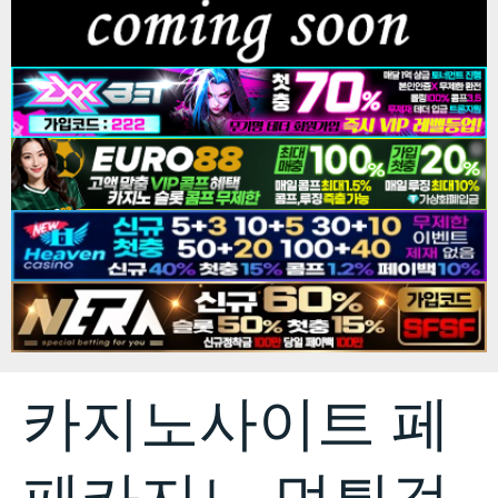
카지노사이트 페
페카지노 먹튀검