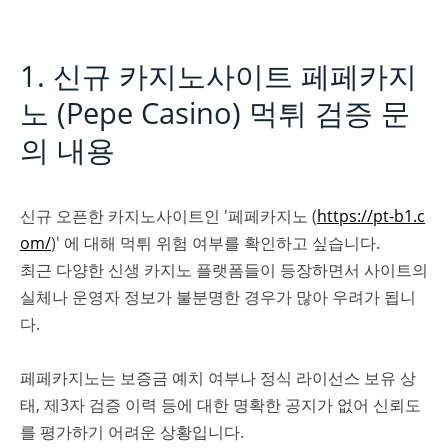
1. 신규 카지노사이트 페페카지
노 (Pepe Casino) 먹튀 검증 문
의 내용
신규 오픈한 카지노사이트인 '페페카지노 (
https://pt-b1.c
om/
)' 에 대해 먹튀 위험 여부를 확인하고 싶습니다.
최근 다양한 신생 카지노 플랫폼들이 등장하면서 사이트의
실체나 운영자 정보가 불분명한 경우가 많아 우려가 됩니
다.
페페카지노는 보증금 예치 여부나 정식 라이선스 보유 상
태, 제3자 검증 이력 등에 대한 명확한 공지가 없어 신뢰도
를 평가하기 어려운 상황입니다.