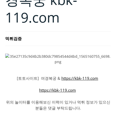
119.com
먹튀검증
[토토사이트] 여경복궁 &
https://kbk-119.com
https://kbk-119.com
위의 놀이터를 이용해보신 이력이 있거나 먹튀 정보가 있으신
분들은 댓글 부탁드립니다.