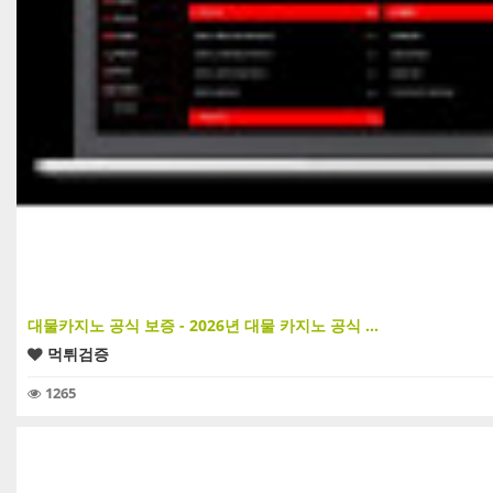
대물카지노 공식 보증 - 2026년 대물 카지노 공식 …
먹튀검증
1265