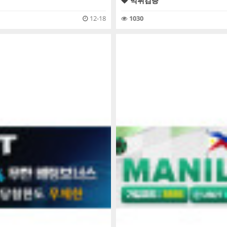
먹튀검증
12-18
1030