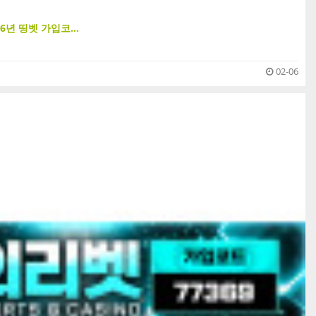
26년 띵벳 가입코…
02-06