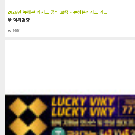
2026년 뉴헤븐 카지노 공식 보증 – 뉴헤븐카지노 가…
먹튀검증
1661