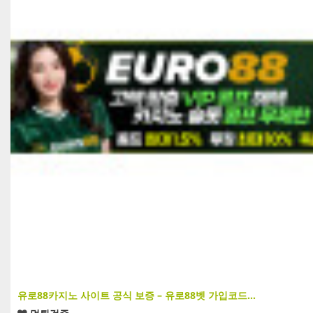
유로88카지노 사이트 공식 보증 – 유로88벳 가입코드…