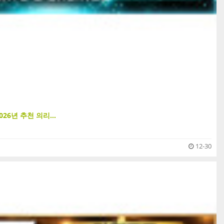
026년 추천 의리…
12-30