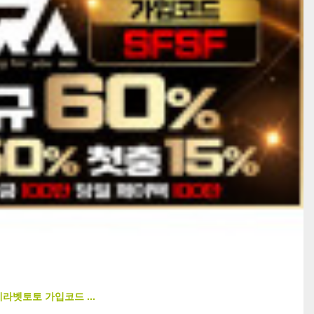
 네라벳토토 가입코드 …