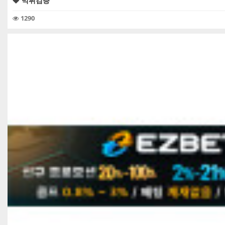
먹튀검증
1290