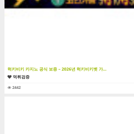
럭키비키 카지노 공식 보증 – 2026년 럭키비키벳 가…
먹튀검증
2442