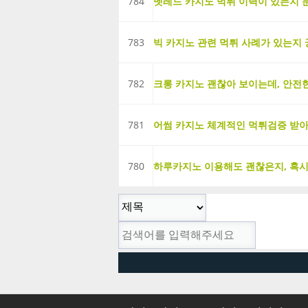
784
벳레드 카지노 먹튀 이력이 있는지
783
빅 카지노 관련 먹튀 사례가 있는지
782
크롱 카지노 괜찮아 보이는데, 안
781
어썸 카지노 체계적인 먹튀검증 받
780
하루카지노 이용해도 괜찮은지, 혹시
다음
맨끝