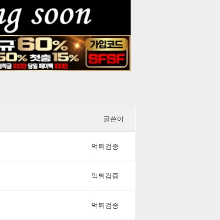
글쓴이
먹튀검증
먹튀검증
먹튀검증