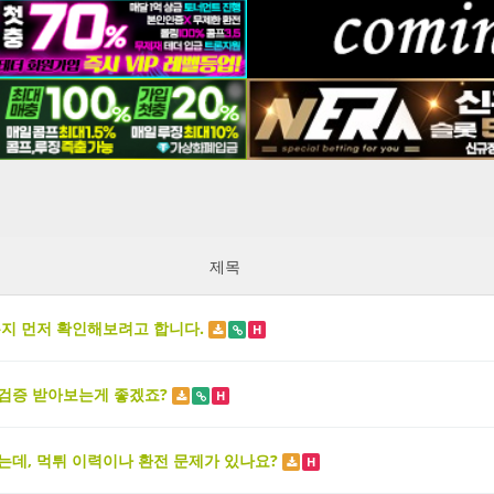
제목
지 먼저 확인해보려고 합니다.
H
검증 받아보는게 좋겠죠?
H
데, 먹튀 이력이나 환전 문제가 있나요?
H