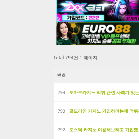
Total 794건
1 페이지
번호
794
토마토카지노 먹튀 관련 사례가 있는
793
골드라인 카지노 가입하려는데 먹튀
792
토스닥 카지노 이용해보려고 가입했는