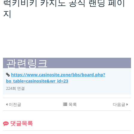
럭키비키 카지노 공식 랜딩 페이
지
관련링크
https://www.casinosite.zone/bbs/board.php?
bo_table=casinosite&wr_id=23
224회 연결
이전글
목록
다음글
댓글목록