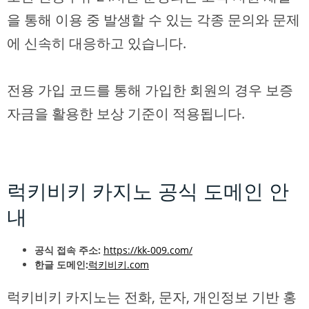
을 통해 이용 중 발생할 수 있는 각종 문의와 문제
에 신속히 대응하고 있습니다.
전용 가입 코드를 통해 가입한 회원의 경우 보증
자금을 활용한 보상 기준이 적용됩니다.
럭키비키 카지노 공식 도메인 안
내
공식 접속 주소:
https://kk-009.com/
한글 도메인:
럭키비키.com
럭키비키 카지노는 전화, 문자, 개인정보 기반 홍