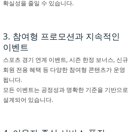
확실성을 줄일 수 있습니다.
3. 참여형 프로모션과 지속적인
이벤트
스포츠 경기 연계 이벤트, 시즌 한정 보너스, 신규
회원 전용 혜택 등 다양한 참여형 콘텐츠가 운영
됩니다.
모든 이벤트는 공정성과 명확한 기준을 기반으로
설계되어 있습니다.