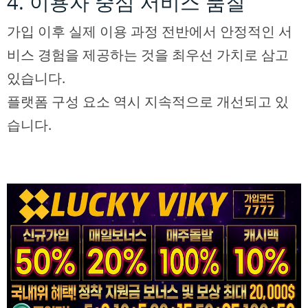
4. 이용자 중심 서비스 품질
가입 이후 실제 이용 과정 전반에서 안정적인 서
비스 경험을 제공하는 것을 최우선 가치로 삼고
있습니다.
플랫폼 구성 요소 역시 지속적으로 개선되고 있
습니다.