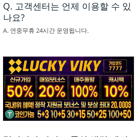
Q. 고객센터는 언제 이용할 수 있
나요?
A. 연중무휴 24시간 운영됩니다.