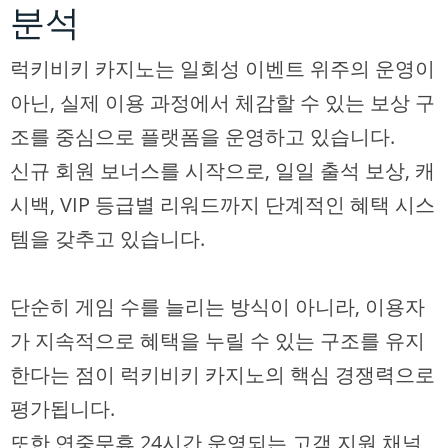
분석
럭키비키 카지노는 일회성 이벤트 위주의 운영이
아닌, 실제 이용 과정에서 체감할 수 있는 보상 구
조를 중심으로 플랫폼을 운영하고 있습니다.
신규 회원 보너스를 시작으로, 일일 출석 보상, 캐
시백, VIP 등급별 리워드까지 단계적인 혜택 시스
템을 갖추고 있습니다.
단순히 게임 수를 늘리는 방식이 아니라, 이용자
가 지속적으로 혜택을 누릴 수 있는 구조를 유지
한다는 점이 럭키비키 카지노의 핵심 경쟁력으로
평가됩니다.
또한 연중무휴 24시간 운영되는 고객 지원 채널