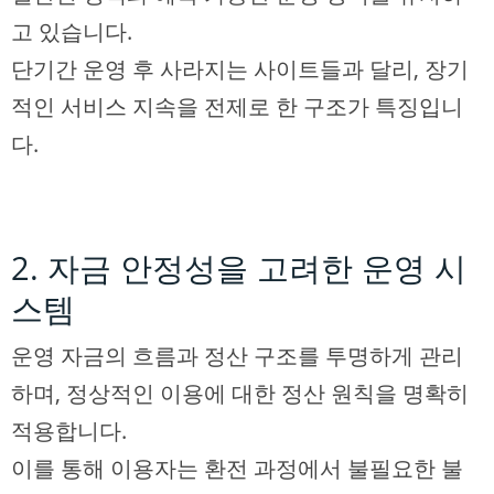
고 있습니다.
단기간 운영 후 사라지는 사이트들과 달리, 장기
적인 서비스 지속을 전제로 한 구조가 특징입니
다.
2. 자금 안정성을 고려한 운영 시
스템
운영 자금의 흐름과 정산 구조를 투명하게 관리
하며, 정상적인 이용에 대한 정산 원칙을 명확히
적용합니다.
이를 통해 이용자는 환전 과정에서 불필요한 불