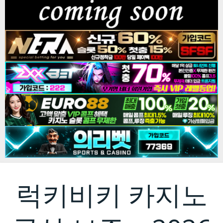
럭키비키 카지노