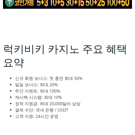
럭키비키 카지노 주요 혜택
요약
신규 회원 보너스: 첫 충전 최대 50%
일일 보너스: 최대 20%
주간 이벤트: 최대 100%
캐시백 시스템: 최대 10%
정착 지원금: 최대 20,000달러 상당
결제 수단: 국내 은행 / USDT
고객 지원: 24시간 운영