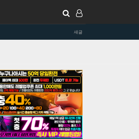
검색
로그인
새글