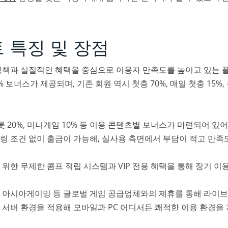
 특징 및 장점
정책과 실질적인 혜택을 중심으로 이용자 만족도를 높이고 있는 
 보너스가 제공되며, 기존 회원 역시 첫충 70%, 매일 첫충 15%,
 슬롯 20%, 미니게임 10% 등 이용 콘텐츠별 보너스가 마련되어 
링 조건 없이 출금이 가능해, 실사용 측면에서 부담이 적고 만족
위한 무제한 콤프 적립 시스템과 VIP 전용 혜택을 통해 장기 
 아시아게이밍 등 글로벌 게임 공급업체와의 제휴를 통해 라이브 
 서버 환경을 적용해 모바일과 PC 어디서든 쾌적한 이용 환경을