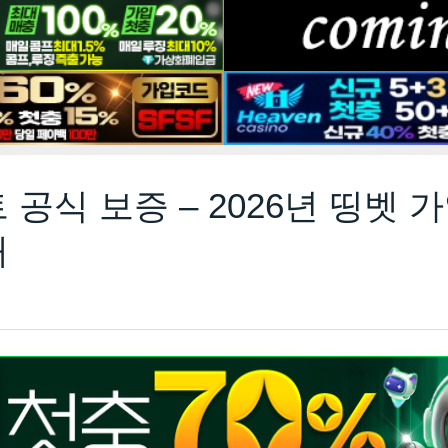
 공식 보증 – 2026년 띵벳 
내