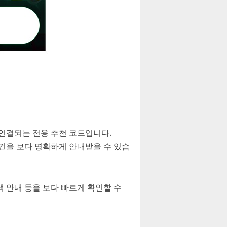
 연결되는 전용 추천 코드입니다.
조건을 보다 명확하게 안내받을 수 있습
택 안내 등을 보다 빠르게 확인할 수