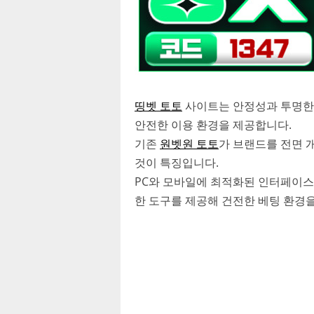
띵벳 토토
사이트는 안정성과 투명한 
안전한 이용 환경을 제공합니다.
기존
원벳원 토토
가 브랜드를 전면 
것이 특징입니다.
PC와 모바일에 최적화된 인터페이스,
한 도구를 제공해 건전한 베팅 환경