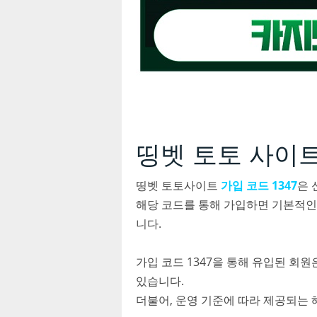
띵벳 토토 사이트
띵벳 토토사이트
가입 코드 1347
은 
해당 코드를 통해 가입하면 기본적인 
니다.
가입 코드 1347을 통해 유입된 회원
있습니다.
더불어, 운영 기준에 따라 제공되는 