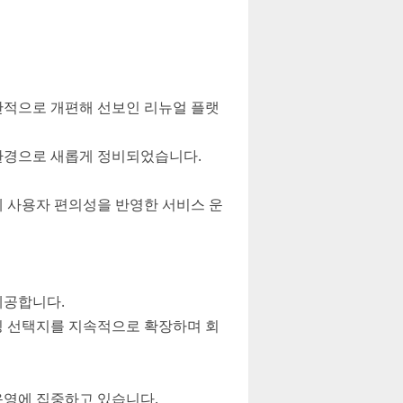
반적으로 개편해 선보인 리뉴얼 플랫
환경으로 새롭게 정비되었습니다.
에 사용자 편의성을 반영한 서비스 운
제공합니다.
배팅 선택지를 지속적으로 확장하며 회
운영에 집중하고 있습니다.