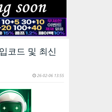
가입코드 및 최신
26-02-06 13:55