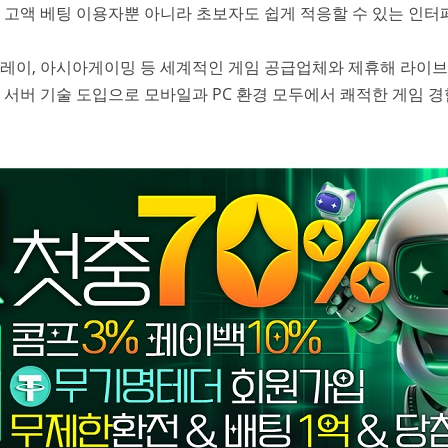
 고액 베팅 이용자뿐 아니라 초보자도 쉽게 적응할 수 있는 인
레이, 아시아게이밍 등 세계적인 게임 공급업체와 제휴해 라이브
 서버 기술 도입으로 모바일과 PC 환경 모두에서 쾌적한 게임 