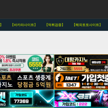
】
【바카라사이트】
【먹튀검증】
【해외토토사이트】