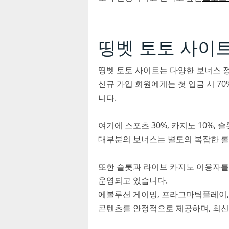
띵벳 토토 사이트
띵벳 토토 사이트는 다양한 보너스 
신규 가입 회원에게는 첫 입금 시 70%
니다.
여기에 스포츠 30%, 카지노 10%,
대부분의 보너스는 별도의 복잡한 롤
또한 슬롯과 라이브 카지노 이용자를 
운영되고 있습니다.
에볼루션 게이밍, 프라그마틱플레이,
콘텐츠를 안정적으로 제공하며, 최신