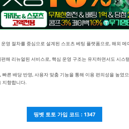
운영 절차를 중심으로 설계된 스포츠 베팅 플랫폼으로, 해외 메
개편해 리뉴얼된 서비스로, 핵심 운영 구조는 유지하면서도 시스
 빠른 배당 반영, 사용자 맞춤 기능을 통해 이용 편의성을 높였으
을 지향합니다.
띵벳 토토 가입 코드 : 1347