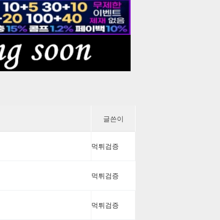
글쓴이
먹튀검증
먹튀검증
먹튀검증