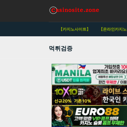
【카지노사이트】
【온라인카지노
먹튀검증