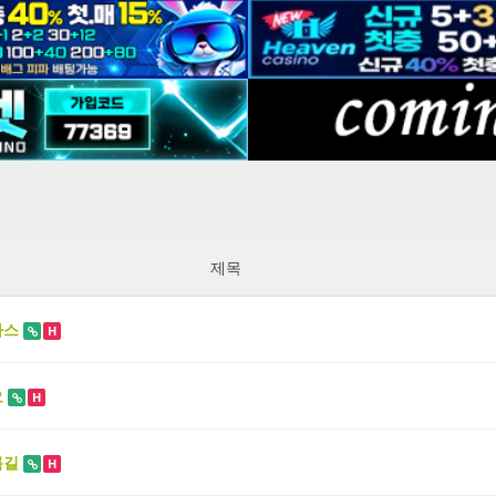
제목
라스
H
오
H
름길
H