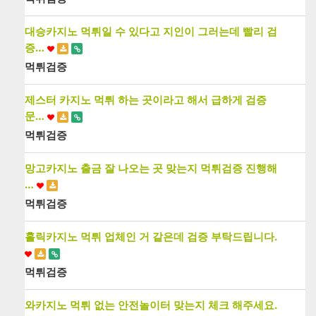
대승카지노 먹튀일 수 있다고 지인이 그러는데 빨리 검
증…
먹튀검증
제스터 카지노 먹튀 하는 곳이라고 해서 급하게 검증
문…
먹튀검증
망고카지노 출금 잘 나오는 곳 맞는지 먹튀검증 진행해
…
먹튀검증
홀릭카지노 먹튀 업체인 거 같은데 검증 부탁드립니다.
먹튀검증
와카지노 먹튀 없는 안전놀이터 맞는지 체크 해주세요.