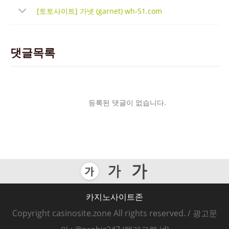
[토토사이트] 가넷 (garnet) wh-51.com
댓글목록
등록된 댓글이 없습니다.
카지노사이트존
Copyright casinosite.zone All rights reserved. / 광고문