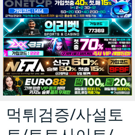
먹튀검증/사설토
토/토토사이트/