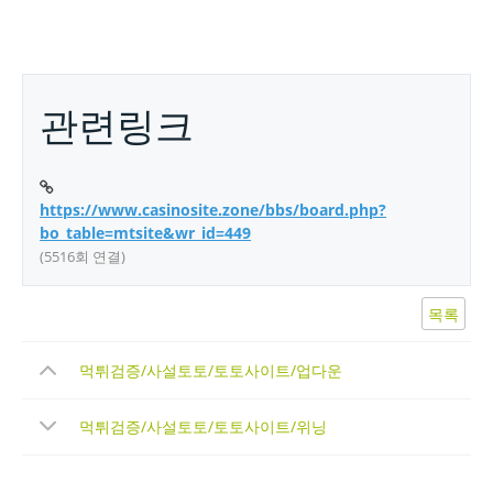
관련링크
https://www.casinosite.zone/bbs/board.php?
bo_table=mtsite&wr_id=449
(5516회 연결)
목록
먹튀검증/사설토토/토토사이트/업다운
먹튀검증/사설토토/토토사이트/위닝