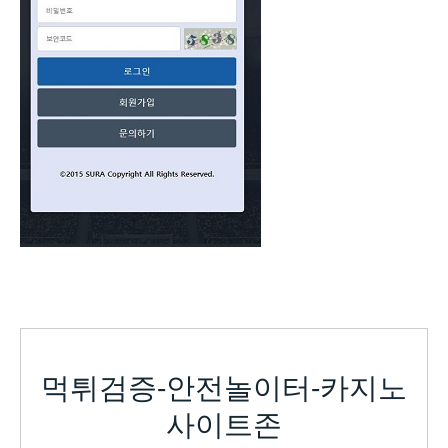
먹튀검증-안전놀이터-카지노
사이트존