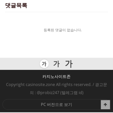
댓글목록
등록된 댓글이 없습니다.
카지노사이트존
Copyright casinosite.zone All rights reserved. / 광고문
의 : @probiz247 (텔레그램 id)
PC 버전으로 보기