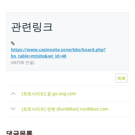
관련링크
https://www.casinosite.zone/bbs/board.php?
bo_table=mtsite&wr_id=48
(6875회 연결)
목록
[토토사이트] 꽁 go-ong.com
[토토사이트] 런벳 (Run88bet) run88bet.com
댓글목록