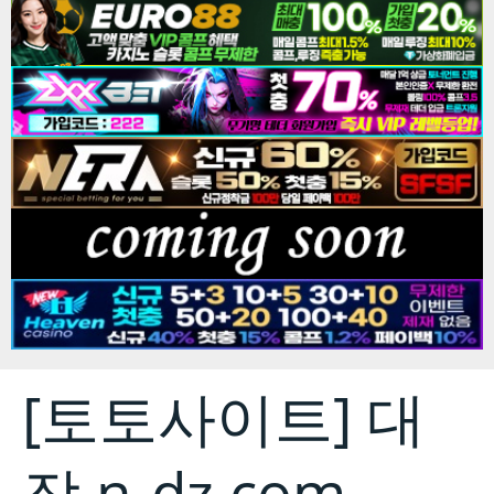
[토토사이트] 대
작 n-dz.com