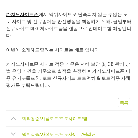
카지노사이트존
에서 먹튀사이트로 단속되지 않은 수많은 토
토 사이트 및 신규업체들 안전평점을 책정하기 위해, 금일부터
신규사이트 메이저사이트들을 랜덤으로 업데이트할 예정입니
다.
이번에 소개해드릴려는 사이트는 베토 입니다.
카지노사이트존 사이트 검증 기준은 서버 보안 및 DB 관리 방
법 운영 기간을 기준으로 별점을 측정하며 카지노사이트존 이
용 유저분들또한, 토토 신규사이트 토토먹튀 & 토토검증 자체
평가를 부탁드립니다.
목록
먹튀검증/사설토토/토토사이트/벨
먹튀검증/사설토토/토토사이트/팔라딘