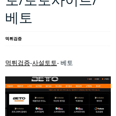
베토
먹튀검증
먹튀검증
-
사설토토
- 베토