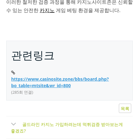
이러한 철저한 검증 과정을 통해 카지노사이트존은 신뢰할
수 있는 안전한
카지노
게임 베팅 환경을 제공합니다.
관련링크
https://www.casinosite.zone/bbs/board.php?
bo_table=mtsite&wr_id=800
(285회 연결)
목록
골드라인 카지노 가입하려는데 먹튀검증 받아보는게
좋겠죠?