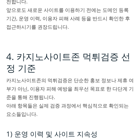
전합니다.
앞으로도 새로운 사이트를 이용하기 전에는 도메인 등록
기간, 운영 이력, 이용자 피해 사례 등을 반드시 확인한 후
접근하시기를 권장드립니다.
4. 카지노사이트존 먹튀검증 선
정 기준
카지노사이트존의 먹튀검증은 단순한 홍보 정보나 제휴 여
부가 아닌, 이용자 피해 예방을 최우선 목표로 한 다단계 기
준을 통해 진행됩니다.
아래 항목들은 실제 검증 과정에서 핵심적으로 확인되는
요소들입니다.
1) 운영 이력 및 사이트 지속성