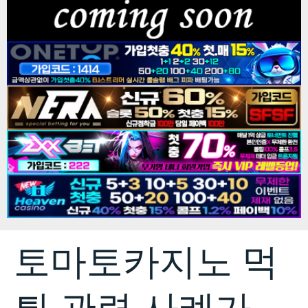
토마토카지노 먹
튀 관련 사례가